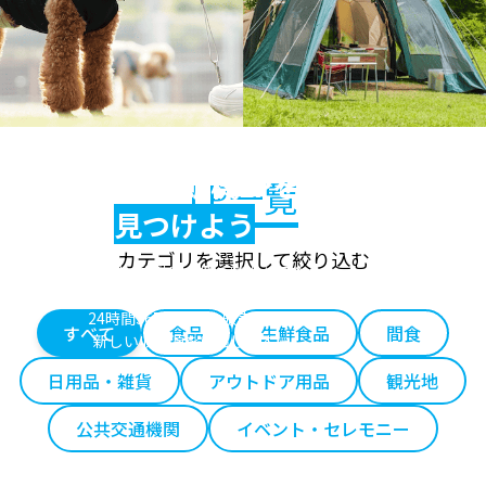
あなたのビジネスに
最適な自販機LPを
LP一覧
見つけよう
カテゴリを選択して絞り込む
テーマ別に自動販売機の特徴を紹介
あなたの用途に合った自販機を見つけてください
24時間365日の無人販売で、
すべて
食品
生鮮食品
間食
新しい収益源を創出します
日用品・雑貨
アウトドア用品
観光地
公共交通機関
イベント・セレモニー