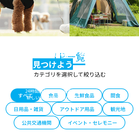
あなたのビジネスに
最適な自販機LPを
LP一覧
見つけよう
カテゴリを選択して絞り込む
テーマ別に自動販売機の特徴を紹介
あなたの用途に合った自販機を見つけてください
24時間365日の無人販売で、
すべて
食品
生鮮食品
間食
新しい収益源を創出します
日用品・雑貨
アウトドア用品
観光地
公共交通機関
イベント・セレモニー