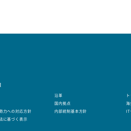
報
沿革
ト
国内拠点
海
勢力への対応方針
内部統制基本方針
I
法に基づく表示