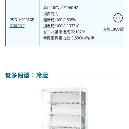
単相100V／50/60HZ
消費電力
RSG-H900FXB
運転時:100V: 539W
図面PDF
加温時:100V: 1337W
単相100V電源
省エネ基準達成率:102％
年間消費電力量:3,590kWh/年
低多段型：冷蔵