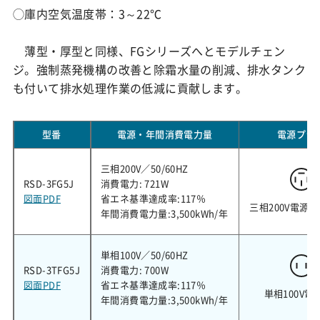
◯庫内空気温度帯：3～22℃
薄型・厚型と同様、FGシリーズへとモデルチェン
ジ。強制蒸発機構の改善と除霜水量の削減、排水タンク
も付いて排水処理作業の低減に貢献します。
型番
電源・年間消費電力量
電源プラ
三相200V／50/60HZ
RSD-3FG5J
消費電力: 721W
図面PDF
省エネ基準達成率:117％
三相200V電源
年間消費電力量:3,500kWh/年
単相100V／50/60HZ
RSD-3TFG5J
消費電力: 700W
図面PDF
省エネ基準達成率:117％
単相100V電
年間消費電力量:3,500kWh/年