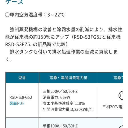
ケース
◯庫内空気温度帯：3～22℃
強制蒸発機構の改善と除霜水量の削減により、排水性
能が従来機の約150%にアップ（RSD-S3FG5Jと従来機
RSD-S3FZ5Jの新品時で比較）
排水タンクも付いて排水処理作業の低減に貢献しま
す。
型番
電源・年間消費電力量
電源プ
三相200V／50/60HZ
RSD-S3FG5J
消費電力: 669W
図面PDF
省エネ基準達成率:118％
三相200V電源
年間消費電力量:3,230kWh/年
単相100V／50/60HZ