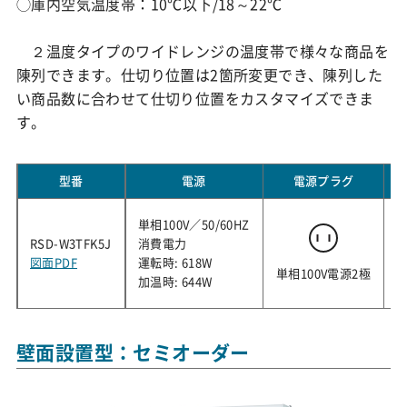
◯庫内空気温度帯：10℃以下/18～22℃
２温度タイプのワイドレンジの温度帯で様々な商品を
陳列できます。仕切り位置は2箇所変更でき、陳列した
い商品数に合わせて仕切り位置をカスタマイズできま
す。
型番
電源
電源プラグ
単相100V／50/60HZ
3
RSD-W3TFK5J
消費電力
6
図面PDF
運転時: 618W
単相100V電源2極
加温時: 644W
壁面設置型：セミオーダー