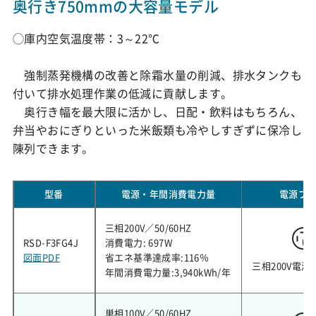
奥行き750mmの大容量モデル
◯庫内空気温度帯：3～22℃
強制蒸発機構の改善と除霜水量の削減、排水タンクも
付いて排水処理作業の低減に貢献します。
奥行き幅を最大限に活かし、日配・飲料はもちろん、
弁当やおにぎりといった米飯類も冷やしすぎずに保冷し
陳列できます。
型番
電源・年間消費電力量
電源プ
三相200V／50/60HZ
RSD-F3FG4J
消費電力: 697W
図面PDF
省エネ基準達成率:116％
三相200V電源
年間消費電力量:3,940kWh/年
単相100V／50/60HZ