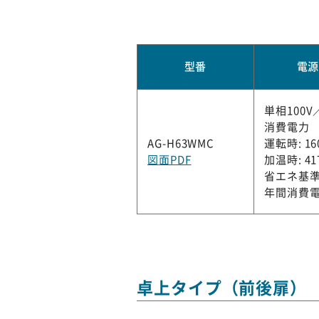
型番
電
単相100V／
消費電力
AG-H63WMC
運転時: 16
図面PDF
加温時: 41
省エネ基準
年間消費電力
卓上タイプ（前後扉）