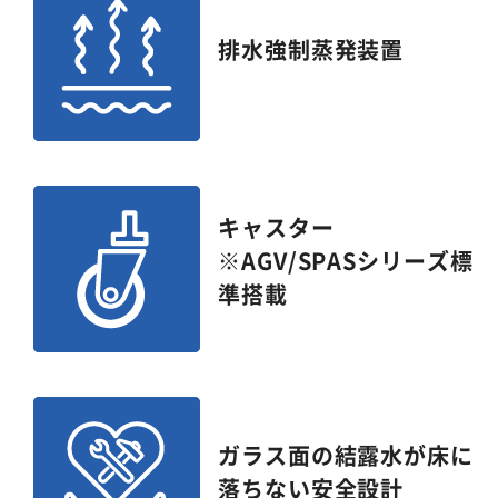
排水強制蒸発装置
キャスター
※AGV/SPASシリーズ標
準搭載
ガラス面の結露水が床に
落ちない安全設計