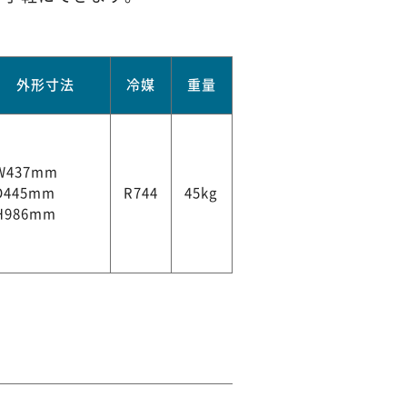
外形寸法
冷媒
重量
W437mm
D445mm
R744
45kg
H986mm