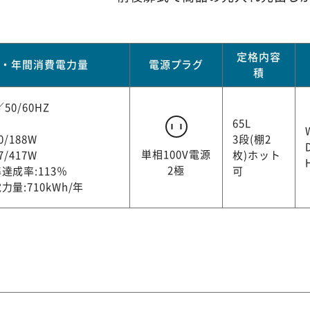
定格内容
源・年間消費電力量
電源プラグ
積
50/60HZ
65L
0/188W
3段(棚2
単相100V電源
7/417W
枚)ホット
2極
達成率:113％
可
量:710kWh/年