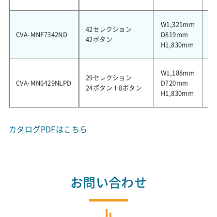
W1,321mm
42セレクション
CVA-MNF7342ND
D819mm
8
42ボタン
H1,830mm
W1,188mm
29セレクション
CVA-MN6429NLPD
D720mm
4
24ボタン＋8ボタン
H1,830mm
カタログPDFはこちら
お問い合わせ