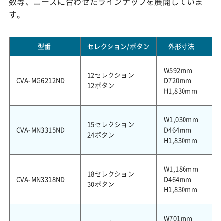
数等、ニーズに合わせたラインナップを展開していま
す。
型番
セレクション/ボタン
外形寸法
収
W592mm
12セレクション
CVA-MG6212ND
D720mm
2
12ボタン
H1,830mm
W1,030mm
15セレクション
CVA-MN3315ND
D464mm
3
24ボタン
H1,830mm
W1,186mm
18セレクション
CVA-MN3318ND
D464mm
3
30ボタン
H1,830mm
W701mm